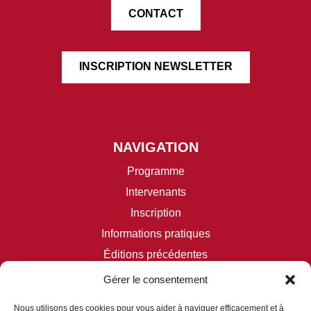
CONTACT
INSCRIPTION NEWSLETTER
NAVIGATION
Programme
Intervenants
Inscription
Informations pratiques
Éditions précédentes
Gérer le consentement
RÉSEAUX SOCIAUX
Nous utilisons des cookies pour vous aider à naviguer efficacement et à